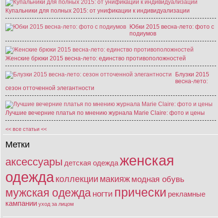
Купальники для полных 2015: от унификации к индивидуализации
Юбки 2015 весна-лето: фото с
подиумов
Женские брюки 2015 весна-лето: единство противоположностей
Блузки 2015
весна-лето:
сезон отточенной элегантности
Лучшие вечерние платья по мнению журнала Marie Claire: фото и цены
<< все статьи <<
Метки
женская
аксессуары
детская одежда
одежда
коллекции
макияж
модная обувь
прически
мужская одежда
ногти
рекламные
кампании
уход за лицом