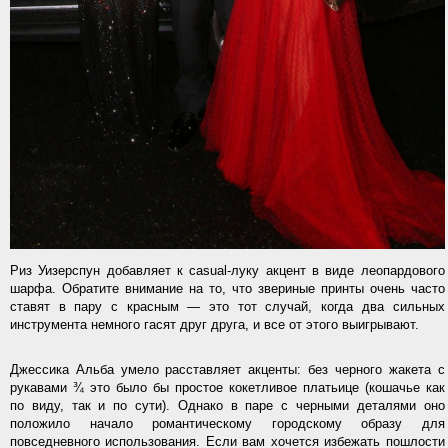
Риз Уизерспун добавляет к casual-луку акцент в виде леопардового
шарфа. Обратите внимание на то, что звериные принты очень часто
ставят в пару с красным — это тот случай, когда два сильных
инструмента немного гасят друг друга, и все от этого выигрывают.
Джессика Альба умело расставляет акценты: без черного жакета с
рукавами ¾ это было бы простое кокетливое платьице (кошачье как
по виду, так и по сути). Однако в паре с черными деталями оно
положило начало романтическому городскому образу для
повседневного использования. Если вам хочется избежать пошлости