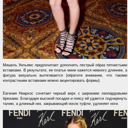
Мишель Уильямс предпочитает дополнять пестрый образ пятнистыми
вставками. В результате, ее платье мини кажется немного длиннее, а
фигура визуально вытягивается (обратите внимание, что такими
контрастными вставками можно акцентировать формы).
Евгения Ниархос сочетает черный верх с широкими леопардовыми
брюками. Благодаря высокой посадке и поясу ей удается подчеркнуть
талию, а длинный низ, закрывающий носок туфли, удлиняет ноги.