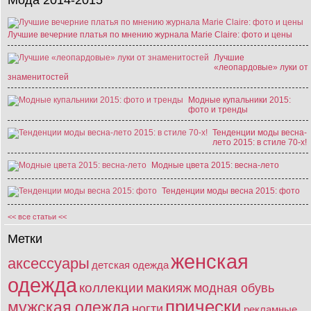
Мода 2014-2015
Лучшие вечерние платья по мнению журнала Marie Claire: фото и цены
Лучшие
«леопардовые» луки от
знаменитостей
Модные купальники 2015:
фото и тренды
Тенденции моды весна-
лето 2015: в стиле 70-х!
Модные цвета 2015: весна-лето
Тенденции моды весна 2015: фото
<< все статьи <<
Метки
женская
аксессуары
детская одежда
одежда
коллекции
макияж
модная обувь
прически
мужская одежда
ногти
рекламные